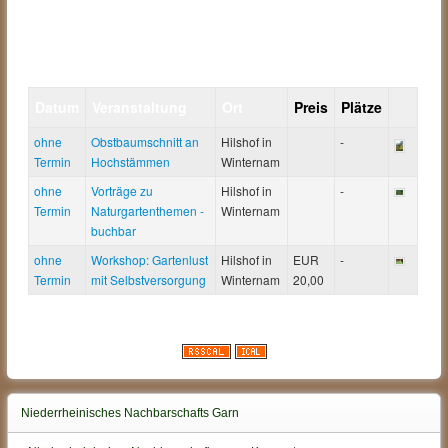
Datum
Veranstaltung
Ort
Preis
Plätze
ohne
Obstbaumschnitt an
Hilshof in
-
Termin
Hochstämmen
Winternam
ohne
Vorträge zu
Hilshof in
-
Termin
Naturgartenthemen -
Winternam
buchbar
ohne
Workshop: Gartenlust
Hilshof in
EUR
-
Termin
mit Selbstversorgung
Winternam
20,00
Niederrheinisches Nachbarschafts Garn