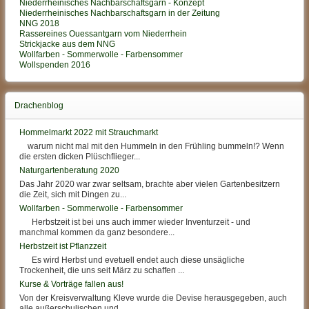
Niederrheinisches Nachbarschaftsgarn - Konzept
Niederrheinisches Nachbarschaftsgarn in der Zeitung
NNG 2018
Rassereines Ouessantgarn vom Niederrhein
Strickjacke aus dem NNG
Wollfarben - Sommerwolle - Farbensommer
Wollspenden 2016
Drachenblog
Hommelmarkt 2022 mit Strauchmarkt
warum nicht mal mit den Hummeln in den Frühling bummeln!? Wenn
die ersten dicken Plüschflieger...
Naturgartenberatung 2020
Das Jahr 2020 war zwar seltsam, brachte aber vielen Gartenbesitzern
die Zeit, sich mit Dingen zu...
Wollfarben - Sommerwolle - Farbensommer
Herbstzeit ist bei uns auch immer wieder Inventurzeit - und
manchmal kommen da ganz besondere...
Herbstzeit ist Pflanzzeit
Es wird Herbst und evetuell endet auch diese unsägliche
Trockenheit, die uns seit März zu schaffen ...
Kurse & Vorträge fallen aus!
Von der Kreisverwaltung Kleve wurde die Devise herausgegeben, auch
alle außerschulischen und...