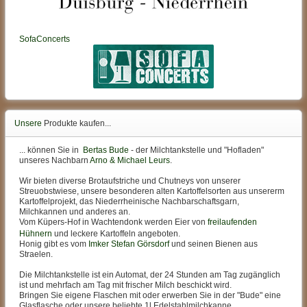
SofaConcerts
Unsere
Produkte kaufen...
... können Sie in
Bertas Bude
- der Milchtankstelle und "Hofladen"
unseres Nachbarn
Arno & Michael Leurs
.
Wir bieten diverse Brotaufstriche und Chutneys von unserer
Streuobstwiese, unsere besonderen alten Kartoffelsorten aus unsererm
Kartoffelprojekt, das Niederrheinische Nachbarschaftsgarn,
Milchkannen und anderes an.
Vom Küpers-Hof in Wachtendonk werden Eier von
freilaufenden
Hühnern
und leckere Kartoffeln angeboten.
Honig gibt es vom
Imker Stefan Görsdorf
und seinen Bienen aus
Straelen.
Die Milchtankstelle ist ein Automat, der 24 Stunden am Tag zugänglich
ist und mehrfach am Tag mit frischer Milch beschickt wird.
Bringen Sie eigene Flaschen mit oder erwerben Sie in der "Bude" eine
Glasflasche oder unsere beliebte 1l Edelstahlmilchkanne.