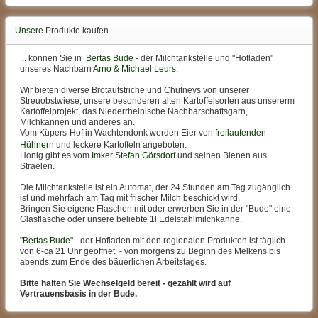
Unsere
Produkte kaufen...
... können Sie in
Bertas Bude
- der Milchtankstelle und "Hofladen"
unseres Nachbarn
Arno & Michael Leurs
.
Wir bieten diverse Brotaufstriche und Chutneys von unserer
Streuobstwiese, unsere besonderen alten Kartoffelsorten aus unsererm
Kartoffelprojekt, das Niederrheinische Nachbarschaftsgarn,
Milchkannen und anderes an.
Vom Küpers-Hof in Wachtendonk werden Eier von
freilaufenden
Hühnern
und leckere Kartoffeln angeboten.
Honig gibt es vom
Imker Stefan Görsdorf
und seinen Bienen aus
Straelen.
Die Milchtankstelle ist ein Automat, der 24 Stunden am Tag zugänglich
ist und mehrfach am Tag mit frischer Milch beschickt wird.
Bringen Sie eigene Flaschen mit oder erwerben Sie in der "Bude" eine
Glasflasche oder unsere beliebte 1l Edelstahlmilchkanne.
"
Bertas Bude
" - der Hofladen mit den regionalen Produkten ist täglich
von 6-ca 21 Uhr geöffnet - von morgens zu Beginn des Melkens bis
abends zum Ende des bäuerlichen Arbeitstages.
Bitte halten Sie Wechselgeld bereit - gezahlt wird auf
Vertrauensbasis in der Bude.