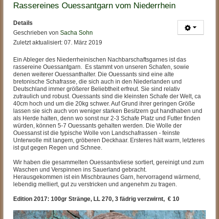
Rassereines Ouessantgarn vom Niederrhein
Details
Geschrieben von
Sacha Sohn
Zuletzt aktualisiert: 07. März 2019
Ein Ableger des Niederrheinischen Nachbarschaftsgarnes ist das
rassereine Ouessantgarn. Es stammt von unseren Schafen, sowie
denen weiterer Ouessanthalter. Die Ouessants sind eine alte
bretonische Schafrasse, die sich auch in den Niederlanden und
Deutschland immer größerer Beliebtheit erfreut. Sie sind relativ
zutraulich und robust. Ouessants sind die kleinsten Schafe der Welt, ca
40cm hoch und um die 20kg schwer. Auf Grund ihrer geringen Größe
lassen sie sich auch von weniger starken Besitzern gut handhaben und
als Herde halten, denn wo sonst nur 2-3 Schafe Platz und Futter finden
würden, können 5-7 Ouessants gehalten werden. Die Wolle der
Ouessanst ist die typische Wolle von Landschafrassen - feinste
Unterwolle mit langem, gröberen Deckhaar. Ersteres hält warm, letzteres
ist gut gegen Regen und Schnee.
Wir haben die gesammelten Ouessantsvliese sortiert, gereinigt und zum
Waschen und Verspinnen ins Sauerland gebracht.
Herausgekommen ist ein Mischbraunes Garn, hervorragend wärmend,
lebendig melliert, gut zu verstricken und angenehm zu tragen.
Edition 2017: 100gr Stränge, LL 270, 3 fädrig verzwirnt, € 10