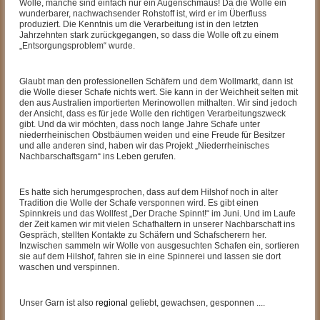
Wolle, manche sind einfach nur ein Augenschmaus! Da die Wolle ein
wunderbarer, nachwachsender Rohstoff ist, wird er im Überfluss
produziert. Die Kenntnis um die Verarbeitung ist in den letzten
Jahrzehnten stark zurückgegangen, so dass die Wolle oft zu einem
„Entsorgungsproblem“ wurde.
Glaubt man den professionellen Schäfern und dem Wollmarkt, dann ist
die Wolle dieser Schafe nichts wert. Sie kann in der Weichheit selten mit
den aus Australien importierten Merinowollen mithalten. Wir sind jedoch
der Ansicht, dass es für jede Wolle den richtigen Verarbeitungszweck
gibt. Und da wir möchten, dass noch lange Jahre Schafe unter
niederrheinischen Obstbäumen weiden und eine Freude für Besitzer
und alle anderen sind, haben wir das Projekt „Niederrheinisches
Nachbarschaftsgarn“ ins Leben gerufen.
Es hatte sich herumgesprochen, dass auf dem Hilshof noch in alter
Tradition die Wolle der Schafe versponnen wird. Es gibt einen
Spinnkreis und das Wollfest „Der Drache Spinnt!“ im Juni. Und im Laufe
der Zeit kamen wir mit vielen Schafhaltern in unserer Nachbarschaft ins
Gespräch, stellten Kontakte zu Schäfern und Schafscherern her.
Inzwischen sammeln wir Wolle von ausgesuchten Schafen ein, sortieren
sie auf dem Hilshof, fahren sie in eine Spinnerei und lassen sie dort
waschen und verspinnen.
Unser Garn ist also
regional
geliebt, gewachsen, gesponnen ....