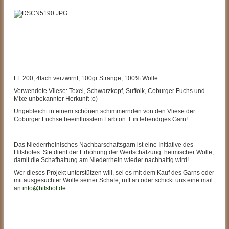
LL 200, 4fach verzwirnt, 100gr Stränge, 100% Wolle
Verwendete Vliese: Texel, Schwarzkopf, Suffolk, Coburger Fuchs und
Mixe unbekannter Herkunft ;o)
Ungebleicht in einem schönen schimmernden von den Vliese der
Coburger Füchse beeinflusstem Farbton. Ein lebendiges Garn!
Das Niederrheinisches Nachbarschaftsgarn ist eine Initiative des
Hilshofes. Sie dient der Erhöhung der Wertschätzung heimischer Wolle,
damit die Schafhaltung am Niederrhein wieder nachhaltig wird!
Wer dieses Projekt unterstützen will, sei es mit dem Kauf des Garns oder
mit ausgesuchter Wolle seiner Schafe, ruft an oder schickt uns eine mail
an
info@hilshof.de