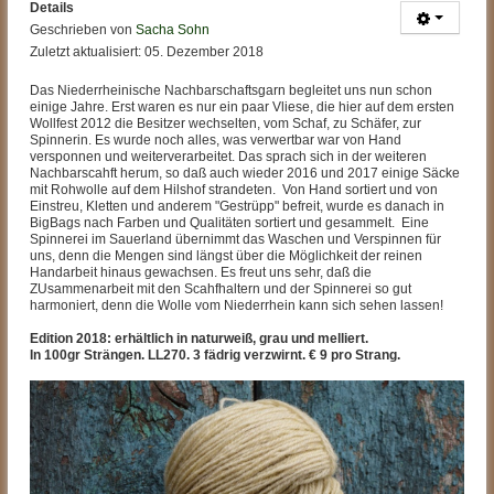
Details
Geschrieben von
Sacha Sohn
Zuletzt aktualisiert: 05. Dezember 2018
Das Niederrheinische Nachbarschaftsgarn begleitet uns nun schon
einige Jahre. Erst waren es nur ein paar Vliese, die hier auf dem ersten
Wollfest 2012 die Besitzer wechselten, vom Schaf, zu Schäfer, zur
Spinnerin. Es wurde noch alles, was verwertbar war von Hand
versponnen und weiterverarbeitet. Das sprach sich in der weiteren
Nachbarscahft herum, so daß auch wieder 2016 und 2017 einige Säcke
mit Rohwolle auf dem Hilshof strandeten. Von Hand sortiert und von
Einstreu, Kletten und anderem "Gestrüpp" befreit, wurde es danach in
BigBags nach Farben und Qualitäten sortiert und gesammelt. Eine
Spinnerei im Sauerland übernimmt das Waschen und Verspinnen für
uns, denn die Mengen sind längst über die Möglichkeit der reinen
Handarbeit hinaus gewachsen. Es freut uns sehr, daß die
ZUsammenarbeit mit den Scahfhaltern und der Spinnerei so gut
harmoniert, denn die Wolle vom Niederrhein kann sich sehen lassen!
Edition 2018: erhältlich in naturweiß, grau und melliert.
In 100gr Strängen. LL270. 3 fädrig verzwirnt. € 9 pro Strang.